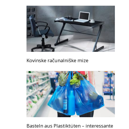
Kovinske računalniške mize
Basteln aus Plastiktüten – interessante