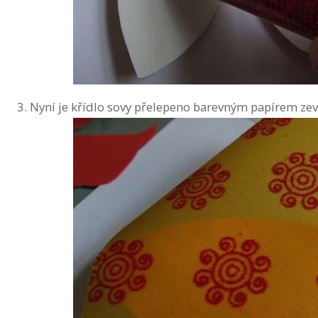
Nyní je křídlo sovy přelepeno barevným papírem zev