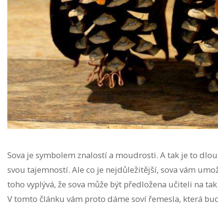
Sova je symbolem znalostí a moudrosti. A tak je to dlou
svou tajemností. Ale co je nejdůležitější, sova vám u
toho vyplývá, že sova může být předložena učiteli na ta
V tomto článku vám proto dáme soví řemesla, která bud