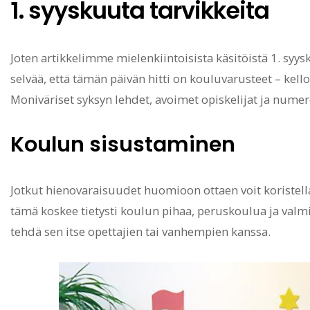
1. syyskuuta tarvikkeita
Joten artikkelimme mielenkiintoisista käsitöistä 1. syysk
selvää, että tämän päivän hitti on kouluvarusteet – kellot
Moniväriset syksyn lehdet, avoimet opiskelijat ja numer
Koulun sisustaminen
Jotkut hienovaraisuudet huomioon ottaen voit koristell
tämä koskee tietysti koulun pihaa, peruskoulua ja valmi
tehdä sen itse opettajien tai vanhempien kanssa.