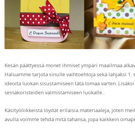
Kesän päättyessä monet ihmiset ympäri maailmaa alkavat
Haluamme tarjota sinulle vaihtoehtoja sekä lahjaksi 1. syy
ideoita luokan sisustamiseen tätä lomaa varten. Lisäksi l
seinäkoristeiden valmistamiseen luokalle..
Käsityöliikkeistä löydät erilaisia ​​materiaaleja, joten mei
avulla voimme tehdä mitä tahansa, jopa kaikkein omaper