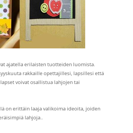
 ajatella erilaisten tuotteiden luomista.
skuuta rakkaille opettajillesi, lapsillesi että
apset voivat osallistua lahjojen tai
llä on erittäin laaja valikoima ideoita, joiden
äisimpiä lahjoja..