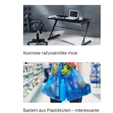
Kovinske računalniške mize
Basteln aus Plastiktüten – interessante