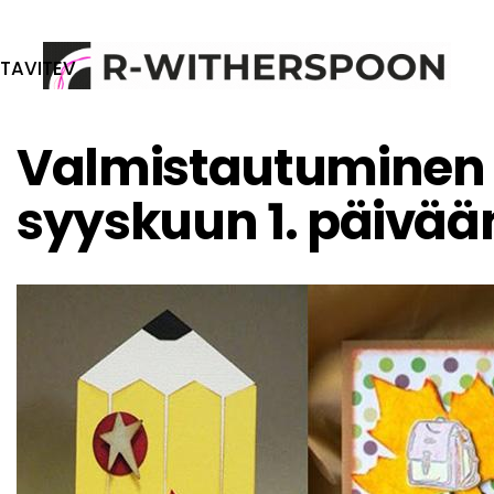
TAVITEV
KÄSITYÖT: LUETTELO MESTARIKURSSEISTA
Valmistautuminen 
syyskuun 1. päivää