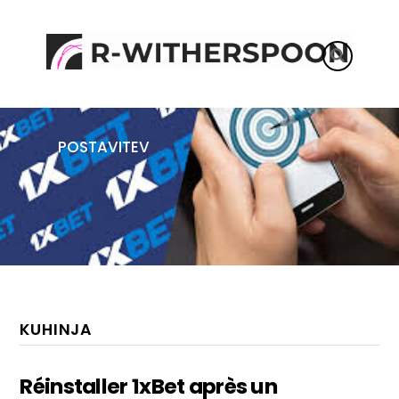
POPRAVILO
POHIŠTVO
POSTAVITEV
KUHINJA
Réinstaller 1xBet après un