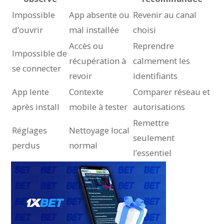
Impossible
App absente ou
Revenir au canal
d’ouvrir
mal installée
choisi
Accès ou
Reprendre
Impossible de
récupération à
calmement les
se connecter
revoir
identifiants
App lente
Contexte
Comparer réseau et
après install
mobile à tester
autorisations
Remettre
Réglages
Nettoyage local
seulement
perdus
normal
l’essentiel