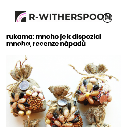
POPRAVILO
UŽITEČNÉ TIPY
POHIŠTVO
Co můžete dělat vlastními
rukama: mnoho je k dispozici
mnoha, recenze nápadů
POSTAVITEV