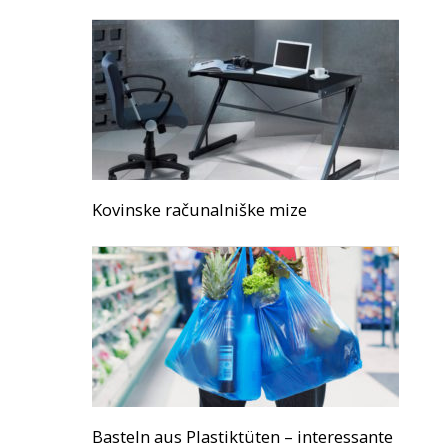
Kovinske računalniške mize
Basteln aus Plastiktüten – interessante