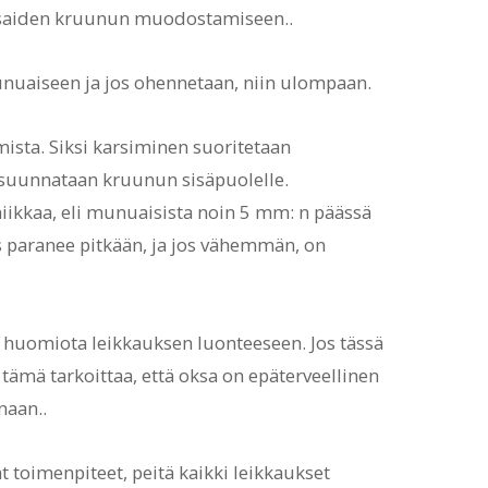
nsaiden kruunun muodostamiseen..
unuaiseen ja jos ohennetaan, niin ulompaan.
amista. Siksi karsiminen suoritetaan
 suunnataan kruunun sisäpuolelle.
iikkaa, eli munuaisista noin 5 mm: n päässä
s paranee pitkään, ja jos vähemmän, on
ä huomiota leikkauksen luonteeseen. Jos tässä
ämä tarkoittaa, että oksa on epäterveellinen
naan..
t toimenpiteet, peitä kaikki leikkaukset