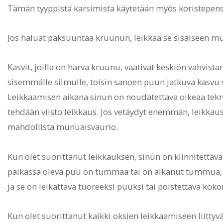
Tämän tyyppistä karsimista käytetään myös koristepe
Jos haluat paksuuntaa kruunun, leikkaa se sisäiseen m
Kasvit, joilla on harva kruunu, vaativat keskiön vahvist
sisemmälle silmulle, toisin sanoen puun jatkuva kasvu
Leikkaamisen aikana sinun on noudatettava oikeaa tekn
tehdään viisto leikkaus. Jos vetäydyt enemmän, leikkau
mahdollista munuaisvaurio.
Kun olet suorittanut leikkauksen, sinun on kiinnitettäv
paikassa oleva puu on tummaa tai on alkanut tummua, t
ja se on leikattava tuoreeksi puuksi tai poistettava koko
Kun olet suorittanut kaikki oksien leikkaamiseen liittyvä