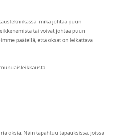
ikkaustekniikassa, mikä johtaa puun
ikkenemistä tai voivat johtaa puun
imme päätellä, että oksat on leikattava
a munuaisleikkausta.
ia oksia. Näin tapahtuu tapauksissa, joissa