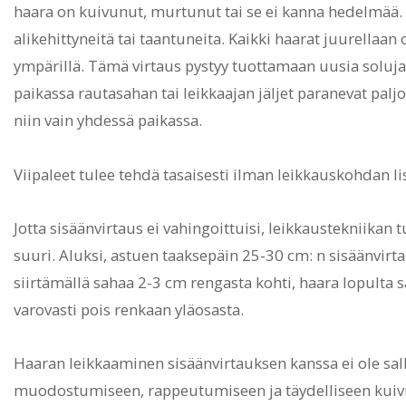
haara on kuivunut, murtunut tai se ei kanna hedelmää. 
alikehittyneitä tai taantuneita. Kaikki haarat juurellaan
ympärillä. Tämä virtaus pystyy tuottamaan uusia soluja 
paikassa rautasahan tai leikkaajan jäljet ​​paranevat pal
niin vain yhdessä paikassa.
Viipaleet tulee tehdä tasaisesti ilman leikkauskohdan l
Jotta sisäänvirtaus ei vahingoittuisi, leikkaustekniikan t
suuri. Aluksi, astuen taaksepäin 25-30 cm: n sisäänvirta
siirtämällä sahaa 2-3 cm rengasta kohti, haara lopulta 
varovasti pois renkaan yläosasta.
Haaran leikkaaminen sisäänvirtauksen kanssa ei ole sal
muodostumiseen, rappeutumiseen ja täydelliseen kuivu