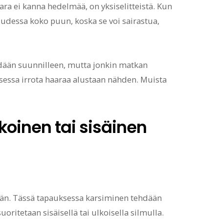
ra ei kanna hedelmää, on yksiselitteistä. Kun
suudessa koko puun, koska se voi sairastua,
ehdään suunnilleen, mutta jonkin matkan
sessa irrota haaraa alustaan ​​nähden. Muista
koinen tai sisäinen
ään. Tässä tapauksessa karsiminen tehdään
itetaan sisäisellä tai ulkoisella silmulla.