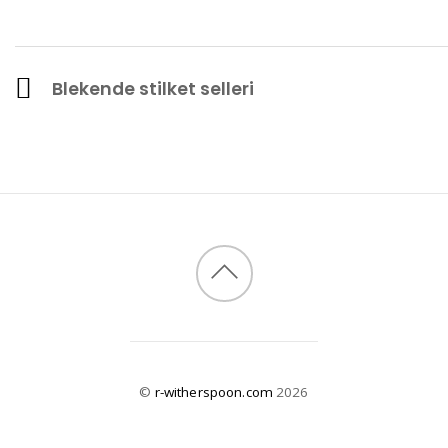
Blekende stilket selleri
©
r-witherspoon.com
2026