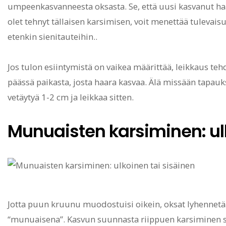
umpeenkasvanneesta oksasta. Se, että uusi kasvanut haa
olet tehnyt tällaisen karsimisen, voit menettää tulevai
etenkin sienitauteihin..
Jos tulon esiintymistä on vaikea määrittää, leikkaus t
päässä paikasta, josta haara kasvaa. Älä missään tapauk
vetäytyä 1-2 cm ja leikkaa sitten.
Munuaisten karsiminen: ul
Jotta puun kruunu muodostuisi oikein, oksat lyhennet
“munuaisena”. Kasvun suunnasta riippuen karsiminen suor