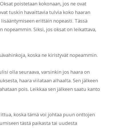
Oksat poistetaan kokonaan, jos ne ovat
 ovat tuskin havaittavia tulvia koko haaran
lisääntymiseen erittäin nopeasti. Tässä
jon nopeammin. Siksi, jos oksat on leikattava,
isävahinkoja, koska ne kiristyvät nopeammin.
ulisi olla seuraava, varsinkin jos haara on
uksesta, haara viilataan alhaalta. Sen jälkeen
sahataan pois. Leikkaa sen jälkeen saatu kanto
littua, koska tämä voi johtaa puun onttojen
miseen tästä paikasta tai uudesta