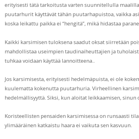
erityisesti tätä tarkoitusta varten suunnitellulla maalil
puutarhurit käyttävät tähän puutarhapuistoa, vaikka asia
koska leikattu paikka ei “hengitä”, mikä hidastaa paran
Kaikki karsimisen tuloksena saadut oksat siirretään pois
mahdollistaa useimpien taudinaiheuttajien ja tuholaist
tuhkaa voidaan käyttää lannoitteena..
Jos karsimisesta, erityisesti hedelmäpuista, ei ole kok
kuulematta kokenutta puutarhuria. Virheellinen karsim
hedelmällisyyttä. Siksi, kun aloitat leikkaamisen, sinun o
Koristeellisten pensaiden karsimisessa on runsaasti tilaa
ylimääräinen katkaistu haara ei vaikuta sen kasvuun.