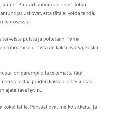
la, kuten “Puutarhanhoitoon onni”. Jotkut
ntuntijat uskovat, että tätä ei voida tehdä,
emisprosessia.
 terveistä puista ja poltetaan. Tämä
en tuhoamisen. Tästä on kaksi hyötyä, koska
emusta, on parempi olla tekemättä tätä
inen voi estää puiden kasvua ja heikentää
n ajateltava hyvin..
 kokeilleille. Pensaat ovat melko sitkeitä, ja