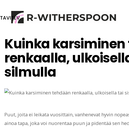
TAVITEV
PUUTARHA: PUITA JA PENSAITA
Kuinka karsiminen
renkaalla, ulkoisella
silmulla
Puut, joita ei leikata vuosittain, vanhenevat hyvin nop
ainoa tapa, joka voi nuorentaa puun ja pidentää sen hed