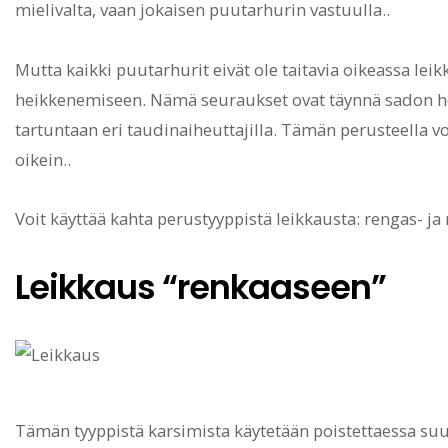
mielivalta, vaan jokaisen puutarhurin vastuulla..
Mutta kaikki puutarhurit eivät ole taitavia oikeassa le
heikkenemiseen. Nämä seuraukset ovat täynnä sadon he
tartuntaan eri taudinaiheuttajilla. Tämän perusteella vo
oikein..
Voit käyttää kahta perustyyppistä leikkausta: rengas- j
Leikkaus “renkaaseen”
Tämän tyyppistä karsimista käytetään poistettaessa suur